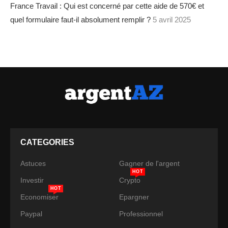
France Travail : Qui est concerné par cette aide de 570€ et
quel formulaire faut-il absolument remplir ?
5 avril 2025
CATEGORIES
Astuces
Gagner de l'argent
HOT
Investir
Crypto
HOT
Economiser
Epargner
Paypal
Professionnel