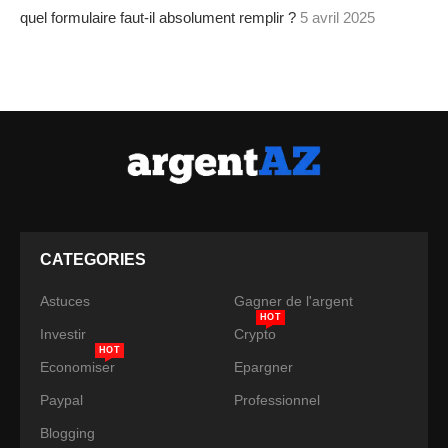
quel formulaire faut-il absolument remplir ?
5 avril 2025
CATEGORIES
Astuces
Gagner de l'argent
HOT
Investir
Crypto
HOT
Economiser
Epargner
Paypal
Professionnel
Blogging