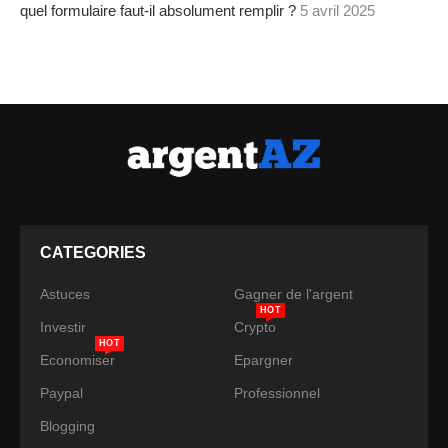
quel formulaire faut-il absolument remplir ?
5 avril 2025
CATEGORIES
Astuces
Gagner de l'argent
HOT
Investir
Crypto
HOT
Economiser
Epargner
Paypal
Professionnel
Blogging